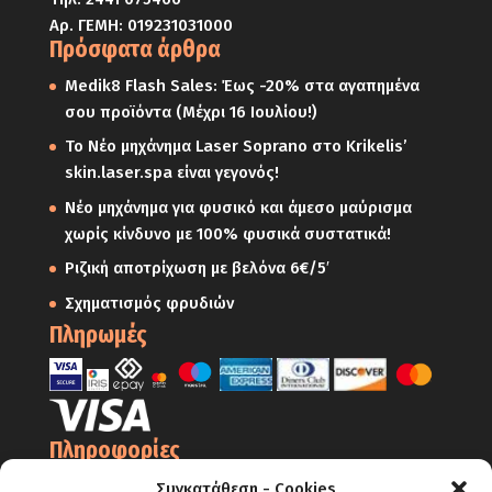
Αρ. ΓΕΜΗ: 019231031000
Πρόσφατα άρθρα
Medik8 Flash Sales: Έως -20% στα αγαπημένα
σου προϊόντα (Μέχρι 16 Ιουλίου!)
Το Νέο μηχάνημα Laser Soprano στο Krikelis’
skin.laser.spa είναι γεγονός!
Νέο μηχάνημα για φυσικό και άμεσο μαύρισμα
χωρίς κίνδυνο με 100% φυσικά συστατικά!
Ριζική αποτρίχωση με βελόνα 6€/5′
Σχηματισμός φρυδιών
Πληρωμές
Πληροφορίες
Ο Λογαριασμός μου
Συγκατάθεση - Cookies