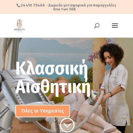
24410 75466
- Δωρεάν μεταφορικά για παραγγελίες
άνω των 50€
Κλασσική
Αισθητική
Όλες οι Υπηρεσίες
;