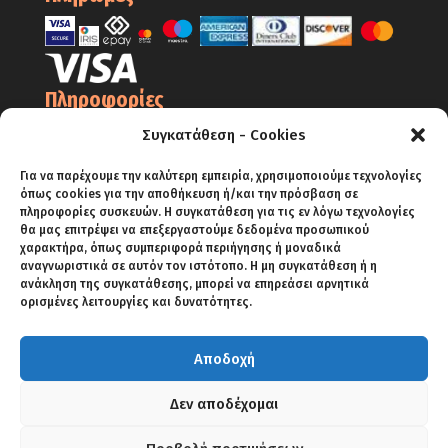
Πληροφορίες
Ο Λογαριασμός μου
Συγκατάθεση - Cookies
Όροι Χρήσης
Για να παρέχουμε την καλύτερη εμπειρία, χρησιμοποιούμε τεχνολογίες
όπως cookies για την αποθήκευση ή/και την πρόσβαση σε
Πολιτική Απορρήτου – Cookies
πληροφορίες συσκευών. Η συγκατάθεση για τις εν λόγω τεχνολογίες
Πολιτική Επιστροφών
θα μας επιτρέψει να επεξεργαστούμε δεδομένα προσωπικού
χαρακτήρα, όπως συμπεριφορά περιήγησης ή μοναδικά
Αποστολές
αναγνωριστικά σε αυτόν τον ιστότοπο. Η μη συγκατάθεση ή η
ανάκληση της συγκατάθεσης, μπορεί να επηρεάσει αρνητικά
Πληρωμές
ορισμένες λειτουργίες και δυνατότητες.
Αποδοχή
ΑΡΧΙΚΗ
SHOP
BLOG
ΕΠΙΚΟΙΝΩΝΙΑ
Δεν αποδέχομαι