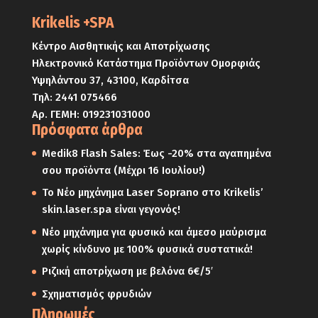
Krikelis +SPA
Κέντρο Αισθητικής και Αποτρίχωσης
Ηλεκτρονικό Κατάστημα Προϊόντων Ομορφιάς
Υψηλάντου 37, 43100, Καρδίτσα
Τηλ:
2441 075466
Αρ. ΓΕΜΗ: 019231031000
Πρόσφατα άρθρα
Medik8 Flash Sales: Έως -20% στα αγαπημένα
σου προϊόντα (Μέχρι 16 Ιουλίου!)
Το Νέο μηχάνημα Laser Soprano στο Krikelis’
skin.laser.spa είναι γεγονός!
Νέο μηχάνημα για φυσικό και άμεσο μαύρισμα
χωρίς κίνδυνο με 100% φυσικά συστατικά!
Ριζική αποτρίχωση με βελόνα 6€/5′
Σχηματισμός φρυδιών
Πληρωμές