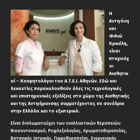
Η
Αντιγόνη
και
Φιλιώ
Κρικέλη,
είναι
πτυχιούχ
οι
Αιαθητικ
οί – Κοσμητολόγοι του Α.Τ.Ε.Ι. Αθηνών. Εδώ και
δεκαετίες παρακολουθούν όλες τις τεχνολογικές
και επιστημονικές εξελίξεις στο χώρο της Αισθητικής
και της Αντιγήρανσης συμμετέχοντας σε συνέδρια
στην Ελλάδα και το εξωτερικό.
Είναι διπλωματούχοι των εναλλακτικών θεραπειών:
Βιοσυντονισμού, Ρεφλεξολογίας, Αρωματοθεραπείας,
Βοτανικής Ιατρικής, Γεμμοθεραπείας, Ενεργειακής