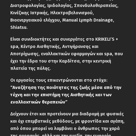
Διατροφολογίας, Ιριδολογίας, Σπονδυλοθεραπείας,
Κινέζικης Ιατρικής, Ηλεκτροβελονισμού,
Βιοενεργειακού ελέγχου, Manual Lymph Drainage,
Shiatsu.
Είναι συνιδιοκτήτες και συνεργάτες στο KRIKELI’S +
spa, Κέντρο Αισθητικής, Αντιγήρανσης και
Αποτρίχωσης, εναλλακτικών εφαρμογών και spa, που
έχει την έδρα του στην Καρδίτσα, στην κεντρική
πλατεία της πόλης.
Οι εργασίες τους επικεντρώνονται στο στόχο:
“Αναζήτηση της ποιότητας της ζωής μέσα από την
τέχνη και την επιστήμη της Αισθητικής και των
εναλλακτικών θεραπειών”
Δείχνουν έτσι και προτείνουν μια διαδρομή με φυσικές
και όχι επεμβατικές μεθόδους, με φροντίδα και αγάπη,
από όπου μπορεί να λαμβάνει ο άνθρωπος την χαρά
της ομορφιάς, αλλά και την ευεξία, την ευφορία,