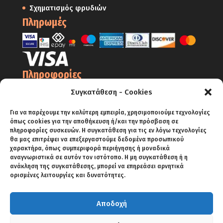
Σχηματισμός φρυδιών
Πληρωμές
Πληροφορίες
Ο Λογαριασμός μου
Συγκατάθεση - Cookies
Όροι Χρήσης
Για να παρέχουμε την καλύτερη εμπειρία, χρησιμοποιούμε τεχνολογίες
όπως cookies για την αποθήκευση ή/και την πρόσβαση σε
Πολιτική Απορρήτου – Cookies
πληροφορίες συσκευών. Η συγκατάθεση για τις εν λόγω τεχνολογίες
Πολιτική Επιστροφών
θα μας επιτρέψει να επεξεργαστούμε δεδομένα προσωπικού
χαρακτήρα, όπως συμπεριφορά περιήγησης ή μοναδικά
Αποστολές
αναγνωριστικά σε αυτόν τον ιστότοπο. Η μη συγκατάθεση ή η
ανάκληση της συγκατάθεσης, μπορεί να επηρεάσει αρνητικά
Πληρωμές
ορισμένες λειτουργίες και δυνατότητες.
Αποδοχή
ΑΡΧΙΚΗ
SHOP
BLOG
ΕΠΙΚΟΙΝΩΝΙΑ