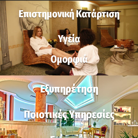
Επιστημονική Κατάρτιση
Υγεία
Ομορφιά
Εξυπηρέτηση
Ποιοτικές Υπηρεσίες