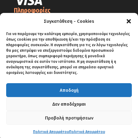
Πληροφορίες
Ο Λογαριασμός μου
Συγκατάθεση - Cookies
Όροι Χρήσης
Για να παρέχουμε την καλύτερη εμπειρία, χρησιμοποιούμε τεχνολογίες
όπως cookies για την αποθήκευση ή/και την πρόσβαση σε
Πολιτική Απορρήτου – Cookies
πληροφορίες συσκευών. Η συγκατάθεση για τις εν λόγω τεχνολογίες
Πολιτική Επιστροφών
θα μας επιτρέψει να επεξεργαστούμε δεδομένα προσωπικού
χαρακτήρα, όπως συμπεριφορά περιήγησης ή μοναδικά
Αποστολές
αναγνωριστικά σε αυτόν τον ιστότοπο. Η μη συγκατάθεση ή η
ανάκληση της συγκατάθεσης, μπορεί να επηρεάσει αρνητικά
Πληρωμές
ορισμένες λειτουργίες και δυνατότητες.
Αποδοχή
ΑΡΧΙΚΗ
SHOP
BLOG
ΕΠΙΚΟΙΝΩΝΙΑ
Δεν αποδέχομαι
Προβολή προτιμήσεων
Copyright 2018 KRIKELIS SPA | Powered by
NORTHBRIDGE
Πολιτική Απορρήτου
Πολιτική Απορρήτου