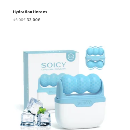
Hydration Heroes
Original
Η
46,00
€
32,00
€
price
τρέχουσα
was:
τιμή
46,00€.
είναι:
32,00€.