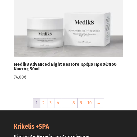
Medik8 Advanced Night Restore Κρέμα Προσώπου
Νυκτός 50ml
74,00
€
1
2
3
4
…
8
9
10
→
Krikelis +SPA
Κέντρο Αισθητικής και Αποτρίχωσης