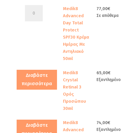
Προσώπου
30ml
Medik8
Medik8
77,00
€
ποσότητα
Advanced
Advanced
Σε απόθεμα
Day
Day Total
Total
Protect
Protect
SPF30 Κρέμα
SPF30
Ημέρας Με
Κρέμα
Αντηλιακό
Ημέρας
50ml
Με
Αντηλιακό
Medik8
65,00
€
Διαβάστε
50ml
Crystal
Εξαντλημένο
περισσότερα
ποσότητα
Retinal 3
Ορός
Προσώπου
30ml
Medik8
74,00
€
Διαβάστε
Advanced
Εξαντλημένο