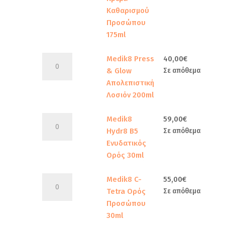
Καθαρισμού
Προσώπου
175ml
Medik8
Medik8 Press
40,00
€
Press
& Glow
Σε απόθεμα
&
Απολεπιστική
Glow
Λοσιόν 200ml
Απολεπιστική
Λοσιόν
Medik8
Medik8
59,00
€
200ml
Hydr8
Hydr8 B5
Σε απόθεμα
ποσότητα
B5
Ενυδατικός
Ενυδατικός
Ορός 30ml
Ορός
30ml
Medik8
Medik8 C-
55,00
€
ποσότητα
C-
Tetra Ορός
Σε απόθεμα
Tetra
Προσώπου
Ορός
30ml