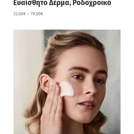
Ευαίσθητο Δέρμα, Ροδοχροικό
Price
32,00
€
–
79,00
€
range:
32,00€
through
79,00€