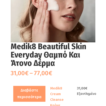
Medik8 Beautiful Skin
Everyday Θαμπό Και
Άτονο Δέρμα
Price
31,00
€
–
77,00
€
range:
31,00€
Medik8
31,00
€
through
Διαβάστε
Cream
Εξαντλημένο
77,00€
περισσότερα
Cleanse
Κρέμα