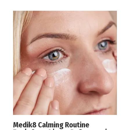
range:
22,00€
through
80,00€
Medik8 Calming Routine