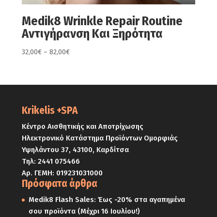
Medik8 Wrinkle Repair Routine
Αντιγήρανση Και Ξηρότητα
Price
32,00
€
–
82,00
€
range:
32,00€
through
82,00€
Krikelis +SPA
Κέντρο Αισθητικής και Αποτρίχωσης
Ηλεκτρονικό Κατάστημα Προϊόντων Ομορφιάς
Υψηλάντου 37, 43100, Καρδίτσα
Τηλ:
2441 075466
Αρ. ΓΕΜΗ: 019231031000
Πρόσφατα άρθρα
Medik8 Flash Sales: Έως -20% στα αγαπημένα
σου προϊόντα (Μέχρι 16 Ιουλίου!)