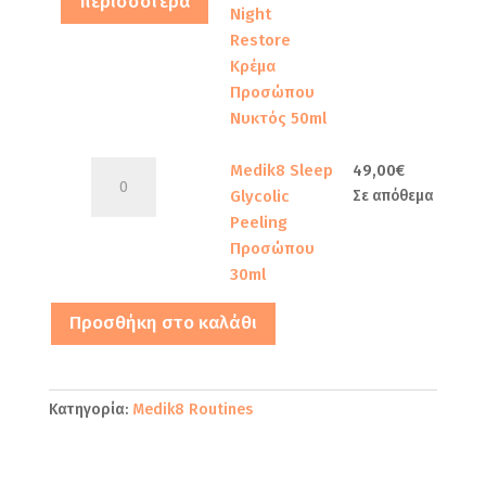
περισσότερα
Night
Restore
Κρέμα
Προσώπου
Νυκτός 50ml
Medik8
Medik8 Sleep
49,00
€
Sleep
Glycolic
Σε απόθεμα
Glycolic
Peeling
Peeling
Προσώπου
Προσώπου
30ml
30ml
Προσθήκη στο καλάθι
ποσότητα
Κατηγορία:
Medik8 Routines