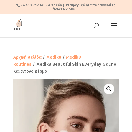
24410 75466
- Δωρεάν μεταφορικά για παραγγελίες
άνω των 50€
Αρχική σελίδα
/
Medik8
/
Medik8
Routines
/ Medik8 Beautiful Skin Everyday Θαμπό
Και Άτονο Δέρμα