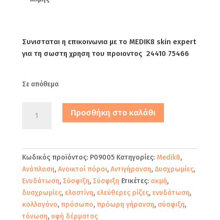
Συνισταται η επικοινωνια με το MΕDIK8 skin expert
για τη σωστη χρηση του προιοντος 24410 75466
Σε απόθεμα
Medik8
Προσθήκη στο καλάθι
Sleep
Glycolic
Peeling
Προσώπου
Κωδικός προϊόντος:
P09005
Κατηγορίες:
Medik8
,
30ml
Ανάπλαση
,
Ανοικτοί πόροι
,
Αντιγήρανση
,
Δυσχρωμίες
,
ποσότητα
Ενυδάτωση
,
Σύσφιξη
,
Σύσφιξη
Ετικέτες:
ακμή
,
δυσχρωμίες
,
ελαστίνη
,
ελεύθερες ρίζες
,
ενυδάτωση
,
κολλαγόνο
,
πρόσωπο
,
πρόωρη γήρανση
,
σύσφιξη
,
τόνωση
,
υφή δέρματος