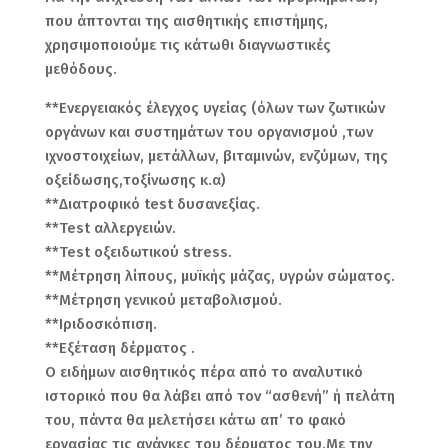
που άπτονται της αισθητικής επιστήμης,
χρησιμοποιούμε τις κάτωθι διαγνωστικές
μεθόδους.
**Ενεργειακός έλεγχος υγείας (όλων των ζωτικών
οργάνων και συστημάτων του οργανισμού ,των
ιχνοστοιχείων, μετάλλων, βιταμινών, ενζύμων, της
οξείδωσης,τοξίνωσης κ.α)
**Διατροφικό test δυσανεξίας.
**Test αλλεργειών.
**Test οξειδωτικού stress.
**Μέτρηση λίπους, μυϊκής μάζας, υγρών σώματος.
**Μέτρηση γενικού μεταβολισμού.
**Ιριδοσκόπιση.
**Εξέταση δέρματος .
Ο ειδήμων αισθητικός πέρα από το αναλυτικό
ιστορικό που θα λάβει από τον “ασθενή” ή πελάτη
του, πάντα θα μελετήσει κάτω απ’ το φακό
εργασίας τις ανάγκες του δέρματος του.Με την