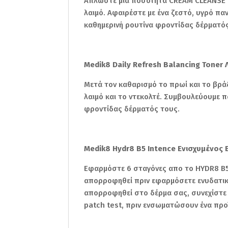
Απλώστε μια ποσότητα CREAM CLEANSE σ
λαιμό. Αφαιρέστε με ένα ζεστό, υγρό π
καθημερινή ρουτίνα φροντίδας δέρματός
Medik8 Daily Refresh Balancing Tone
Μετά τον καθαρισμό το πρωί και το βρ
λαιμό και το ντεκολτέ. Συμβουλεύουμε 
φροντίδας δέρματός τους.
Medik8 Hydr8 B5 Intence Ενισχυμένος 
Εφαρμόστε 6 σταγόνες απο το HYDR8 B5 
απορροφηθεί πριν εφαρμόσετε ενυδατική
απορροφηθεί στο δέρμα σας, συνεχίστε 
patch test, πριν ενσωματώσουν ένα προ