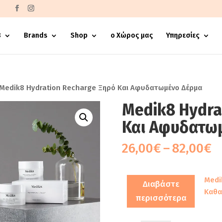
€
8
Brands
Shop
ο Χώρος μας
Υπηρεσίες
Medik8 Ηydration Recharge Ξηρό Και Αφυδατωμένο Δέρμα
Medik8 Ηydra
Και Αφυδατω
P
26,00
€
–
82,00
€
r
2
Medi
t
Διαβάστε
Καθα
8
περισσότερα