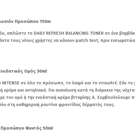
r Λοσιόν Προσώπου 150m
άδυ, απλώστε το DAILY REFRESH BALANCING TONER σε ένα βαμβάκ
πάντα τους νέους χρήστες να κάνουν patch test, πριν ενσωματώ
Ενυδατικός Ορός 30ml
INTENSE σε όλο το πρόσωπο, το λαιμό και το ντεκολτέ. Εάν το 
 κρέμα και αντηλιακό. Για ανανέωση κατά τη διάρκεια της νύχτ
με τον ορό ή την ενυδατική κρέμα βιταμίνης Α. Συμβουλεύουμε 
ϊόν στη καθημερινή ρουτίνα φροντίδας δέρματός τους.
α Προσώπου Νυκτός 50ml