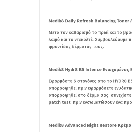
Medik8 Daily Refresh Balancing Tone
Μετά τον καθαρισμό το πρωί και το βρ
λαιμό και το ντεκολτέ. Συμβουλεύουμε 
φροντίδας δέρματός τους.
Medik8 Hydr8 B5 Intence Ενισχυμένος 
Εφαρμόστε 6 σταγόνες απο το HYDR8 B5 
απορροφηθεί πριν εφαρμόσετε ενυδατική
απορροφηθεί στο δέρμα σας, συνεχίστε 
patch test, πριν ενσωματώσουν ένα προ
Medik8 Advanced Night Restore Κρέμ