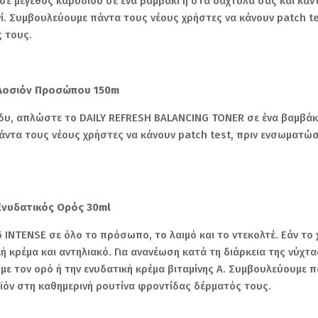
ε μέγεθος καρυδιού σε ένα βαμβάκι ή στα δάχτυλά σας και κά
ανί. Συμβουλεύουμε πάντα τους νέους χρήστες να κάνουν patch t
 τους.
r Λοσιόν Προσώπου 150m
άδυ, απλώστε το DAILY REFRESH BALANCING TONER σε ένα βαμβάκ
πάντα τους νέους χρήστες να κάνουν patch test, πριν ενσωματώ
Ενυδατικός Ορός 30ml
INTENSE σε όλο το πρόσωπο, το λαιμό και το ντεκολτέ. Εάν το 
 κρέμα και αντηλιακό. Για ανανέωση κατά τη διάρκεια της νύχτ
με τον ορό ή την ενυδατική κρέμα βιταμίνης Α. Συμβουλεύουμε 
ϊόν στη καθημερινή ρουτίνα φροντίδας δέρματός τους.