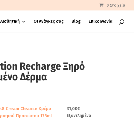
0 Στοιχεία
Αισθητική
Οι Ανάγκες σας
Blog
Επικοινωνία
tion Recharge Ξηρό
μένο Δέρμα
rice
ange:
6,00€
k8 Cream Cleanse Κρέμα
31,00
€
hrough
ρισμού Προσώπου 175ml
Εξαντλημένο
2,00€