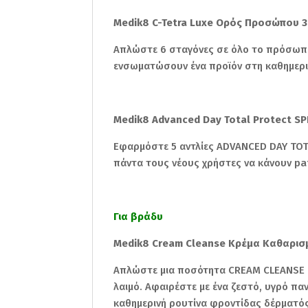
Medik8 C-Tetra Luxe Ορός Προσώπου 
Απλώστε 6 σταγόνες σε όλο το πρόσωπο,
ενσωματώσουν ένα προϊόν στη καθημερι
Medik8 Advanced Day Total Protect S
Εφαρμόστε 5 αντλίες ADVANCED DAY TOT
πάντα τους νέους χρήστες να κάνουν pa
Για βράδυ
Medik8 Cream Cleanse Κρέμα Καθαρι
Απλώστε μια ποσότητα CREAM CLEANSE σ
λαιμό. Αφαιρέστε με ένα ζεστό, υγρό π
καθημερινή ρουτίνα φροντίδας δέρματός