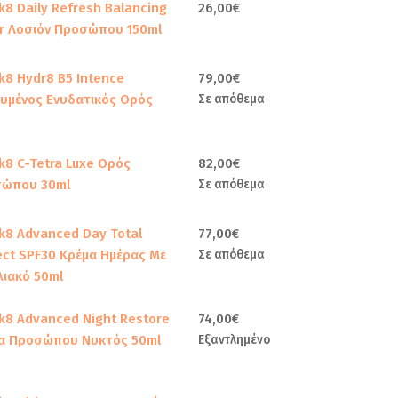
k8 Daily Refresh Balancing
26,00
€
r Λοσιόν Προσώπου 150ml
k8 Hydr8 B5 Intence
79,00
€
χυμένος Ενυδατικός Ορός
Σε απόθεμα
k8 C-Tetra Luxe Ορός
82,00
€
ώπου 30ml
Σε απόθεμα
k8 Advanced Day Total
77,00
€
ect SPF30 Κρέμα Ημέρας Με
Σε απόθεμα
λιακό 50ml
k8 Advanced Night Restore
74,00
€
α Προσώπου Νυκτός 50ml
Εξαντλημένο