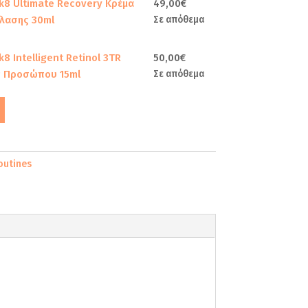
k8 Ultimate Recovery Κρέμα
49,00
€
λασης 30ml
Σε απόθεμα
8 Intelligent Retinol 3TR
50,00
€
 Προσώπου 15ml
Σε απόθεμα
outines