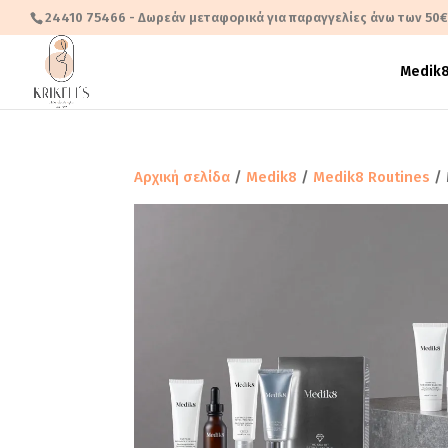
24410 75466
- Δωρεάν μεταφορικά για παραγγελίες άνω των 50
Medik
Αρχική σελίδα
/
Medik8
/
Medik8 Routines
/ 