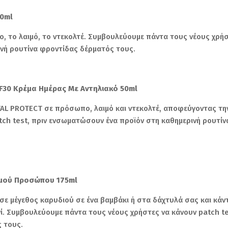
30ml
 το λαιμό, το ντεκολτέ. Συμβουλεύουμε πάντα τους νέους χρήστ
νή ρουτίνα φροντίδας δέρματός τους.
PF30 Κρέμα Ημέρας Με Αντηλιακό 50ml
AL PROTECT σε πρόσωπο, λαιμό και ντεκολτέ, αποφεύγοντας τη
tch test, πριν ενσωματώσουν ένα προϊόν στη καθημερινή ρουτί
σμού Προσώπου 175ml
ε μέγεθος καρυδιού σε ένα βαμβάκι ή στα δάχτυλά σας και κά
ανί. Συμβουλεύουμε πάντα τους νέους χρήστες να κάνουν patch t
 τους.