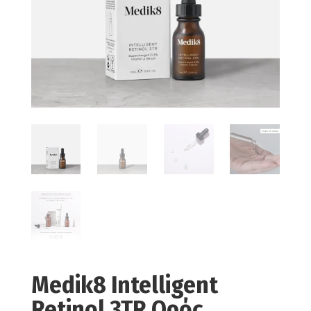
Medik8 Intelligent
Retinol 3TR Ορός