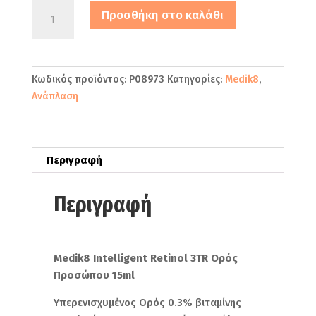
Medik8
Προσθήκη στο καλάθι
Intelligent
Retinol
3TR
Ορός
Κωδικός προϊόντος:
P08973
Κατηγορίες:
Medik8
,
Προσώπου
Ανάπλαση
15ml
ποσότητα
Περιγραφή
Περιγραφή
Medik8 Intelligent Retinol 3TR Ορός
Προσώπου 15ml
Υπερενισχυμένος Ορός 0.3% βιταμίνης