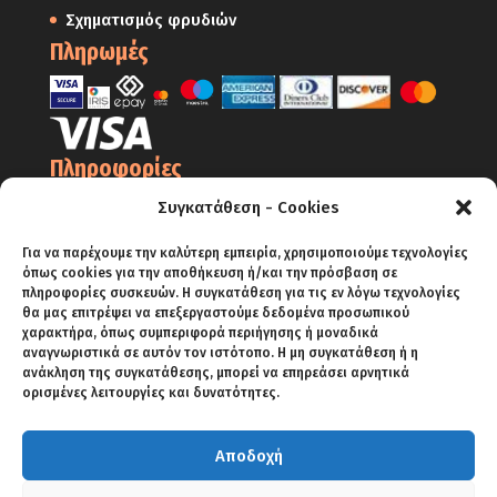
Σχηματισμός φρυδιών
Πληρωμές
Πληροφορίες
Ο Λογαριασμός μου
Συγκατάθεση - Cookies
Όροι Χρήσης
Για να παρέχουμε την καλύτερη εμπειρία, χρησιμοποιούμε τεχνολογίες
όπως cookies για την αποθήκευση ή/και την πρόσβαση σε
Πολιτική Απορρήτου – Cookies
πληροφορίες συσκευών. Η συγκατάθεση για τις εν λόγω τεχνολογίες
Πολιτική Επιστροφών
θα μας επιτρέψει να επεξεργαστούμε δεδομένα προσωπικού
χαρακτήρα, όπως συμπεριφορά περιήγησης ή μοναδικά
Αποστολές
αναγνωριστικά σε αυτόν τον ιστότοπο. Η μη συγκατάθεση ή η
ανάκληση της συγκατάθεσης, μπορεί να επηρεάσει αρνητικά
Πληρωμές
ορισμένες λειτουργίες και δυνατότητες.
Αποδοχή
ΑΡΧΙΚΗ
SHOP
BLOG
ΕΠΙΚΟΙΝΩΝΙΑ