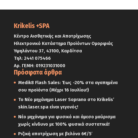
Krikelis +SPA
Κέντρο Αισθητικής και Αποτρίχωσης
Ηλεκτρονικό Κατάστημα Προϊόντων Ομορφιάς
Υψηλάντου 37, 43100, Καρδίτσα
Τηλ:
2441 075466
Αρ. ΓΕΜΗ: 019231031000
Πρόσφατα άρθρα
Medik8 Flash Sales: Έως -20% στα αγαπημένα
σου προϊόντα (Μέχρι 16 Ιουλίου!)
Το Νέο μηχάνημα Laser Soprano στο Krikelis’
skin.laser.spa είναι γεγονός!
Νέο μηχάνημα για φυσικό και άμεσο μαύρισμα
χωρίς κίνδυνο με 100% φυσικά συστατικά!
Ριζική αποτρίχωση με βελόνα 6€/5′