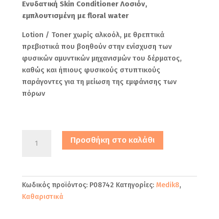
Ενυδατική Skin Conditioner Λοσιόν,
εμπλουτισμένη με floral water
Lotion / Toner χωρίς αλκοόλ, με θρεπτικά
πρεβιοτικά που βοηθούν στην ενίσχυση των
φυσικών αμυντικών μηχανισμών του δέρματος,
καθώς και ήπιους φυσικούς στυπτικούς
παράγοντες για τη μείωση της εμφάνισης των
πόρων
Medik8
Προσθήκη στο καλάθι
Daily
Refresh
Balancing
Toner
Κωδικός προϊόντος:
P08742
Κατηγορίες:
Medik8
,
Λοσιόν
Καθαριστικά
Προσώπου
150ml