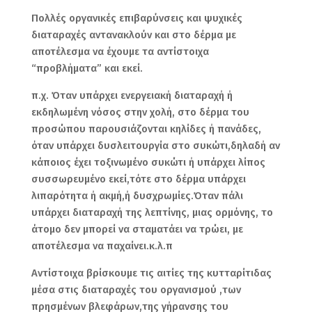
Πολλές οργανικές επιβαρύνσεις και ψυχικές
διαταραχές αντανακλούν και στο δέρμα με
αποτέλεσμα να έχουμε τα αντίστοιχα
“προβλήματα” και εκεί.
π.χ. Όταν υπάρχει ενεργειακή διαταραχή ή
εκδηλωμένη νόσος στην χολή, στο δέρμα του
προσώπου παρουσιάζονται κηλίδες ή πανάδες,
όταν υπάρχει δυσλειτουργία στο συκώτι,δηλαδή αν
κάποιος έχει τοξινωμένο συκώτι ή υπάρχει λίπος
συσσωρευμένο εκεί,τότε στο δέρμα υπάρχει
λιπαρότητα ή ακμή,ή δυσχρωμίες.Όταν πάλι
υπάρχει διαταραχή της λεπτίνης, μιας ορμόνης, το
άτομο δεν μπορεί να σταματάει να τρώει, με
αποτέλεσμα να παχαίνει.κ.λ.π
Αντίστοιχα βρίσκουμε τις αιτίες της κυτταρίτιδας
μέσα στις διαταραχές του οργανισμού ,των
πρησμένων βλεφάρων,της γήρανσης του