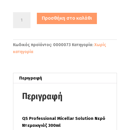
QS
Προσθήκη στο καλάθι
Professional
Micellar
Solution
Νερό
Κωδικός προϊόντος:
0000073
Κατηγορία:
Χωρίς
Ντεμακιγιάζ
κατηγορία
300ml
ποσότητα
Περιγραφή
Περιγραφή
QS Professional Micellar Solution Νερό
Ντεμακιγιάζ 300ml