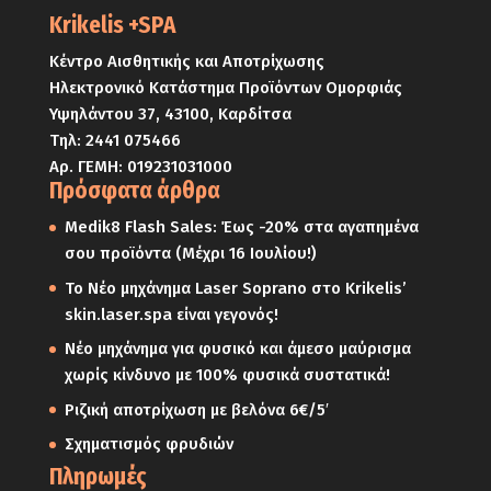
Krikelis +SPA
Κέντρο Αισθητικής και Αποτρίχωσης
Ηλεκτρονικό Κατάστημα Προϊόντων Ομορφιάς
Υψηλάντου 37, 43100, Καρδίτσα
Τηλ:
2441 075466
Αρ. ΓΕΜΗ: 019231031000
Πρόσφατα άρθρα
Medik8 Flash Sales: Έως -20% στα αγαπημένα
σου προϊόντα (Μέχρι 16 Ιουλίου!)
Το Νέο μηχάνημα Laser Soprano στο Krikelis’
skin.laser.spa είναι γεγονός!
Νέο μηχάνημα για φυσικό και άμεσο μαύρισμα
χωρίς κίνδυνο με 100% φυσικά συστατικά!
Ριζική αποτρίχωση με βελόνα 6€/5′
Σχηματισμός φρυδιών
Πληρωμές