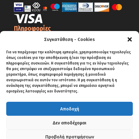
Πληροφορίες
Ο Λογαριασμός μου
Συγκατάθεση - Cookies
Όροι Χρήσης
Για να παρέχουμε την καλύτερη εμπειρία, χρησιμοποιούμε τεχνολογίες
Πολιτική Απορρήτου – Cookies
όπως cookies για την αποθήκευση ή/και την πρόσβαση σε
πληροφορίες συσκευών. Η συγκατάθεση για τις εν λόγω τεχνολογίες
Πολιτική Επιστροφών
θα μας επιτρέψει να επεξεργαστούμε δεδομένα προσωπικού
χαρακτήρα, όπως συμπεριφορά περιήγησης ή μοναδικά
Αποστολές
αναγνωριστικά σε αυτόν τον ιστότοπο. Η μη συγκατάθεση ή η
ανάκληση της συγκατάθεσης, μπορεί να επηρεάσει αρνητικά
Πληρωμές
ορισμένες λειτουργίες και δυνατότητες.
Αποδοχή
ΑΡΧΙΚΗ
SHOP
BLOG
ΕΠΙΚΟΙΝΩΝΙΑ
Δεν αποδέχομαι
Προβολή προτιμήσεων