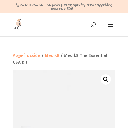
24410 75466
- Δωρεάν μεταφορικά για παραγγελίες
άνω των 50€
Αρχική σελίδα
/
Medik8
/ Medik8 The Essential
CSA Kit