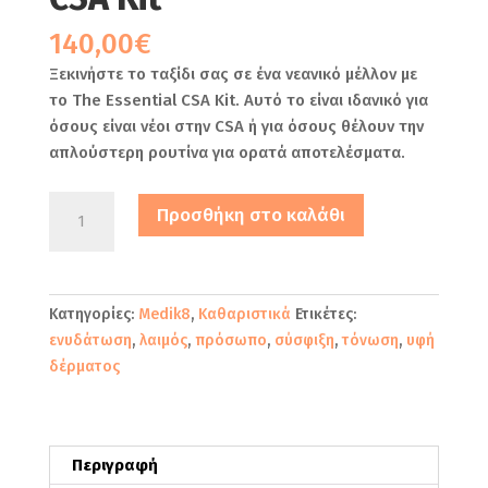
140,00
€
Ξεκινήστε το ταξίδι σας σε ένα νεανικό μέλλον με
το The Essential CSA Kit. Αυτό το είναι ιδανικό για
όσους είναι νέοι στην CSA ή για όσους θέλουν την
απλούστερη ρουτίνα για ορατά αποτελέσματα.
Medik8
Προσθήκη στο καλάθι
The
Essential
CSA
Kit
Κατηγορίες:
Medik8
,
Καθαριστικά
Ετικέτες:
ποσότητα
ενυδάτωση
,
λαιμός
,
πρόσωπο
,
σύσφιξη
,
τόνωση
,
υφή
δέρματος
Περιγραφή