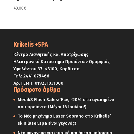
43,00
€
Krikelis +SPA
Κέντρο Αισθητικής και Αποτρίχωσης
Ηλεκτρονικό Κατάστημα Προϊόντων Ομορφιάς
Υψηλάντου 37, 43100, Καρδίτσα
Τηλ:
2441 075466
Αρ. ΓΕΜΗ: 019231031000
Πρόσφατα άρθρα
Medik8 Flash Sales: Έως -20% στα αγαπημένα
σου προϊόντα (Μέχρι 16 Ιουλίου!)
Το Νέο μηχάνημα Laser Soprano στο Krikelis’
skin.laser.spa είναι γεγονός!
Νέο μηχάνημα για φυσικό και άμεσο μαύρισμα