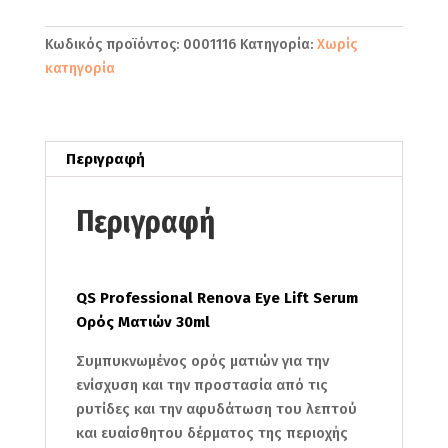
Eye
Lift
Κωδικός προϊόντος:
0001116
Κατηγορία:
Χωρίς
Serum
κατηγορία
Ορός
Ματιών
30ml
ποσότητα
Περιγραφή
Περιγραφή
QS Professional Renova Eye Lift Serum
Ορός Ματιών 30ml
Συμπυκνωμένος ορός ματιών για την
ενίσχυση και την προστασία από τις
ρυτίδες και την αφυδάτωση του λεπτού
και ευαίσθητου δέρματος της περιοχής