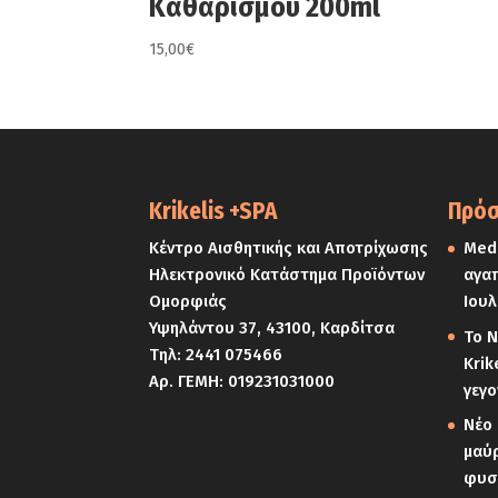
Καθαρισμού 200ml
15,00
€
Krikelis +SPA
Πρόσ
Κέντρο Αισθητικής και Αποτρίχωσης
Medi
Ηλεκτρονικό Κατάστημα Προϊόντων
αγαπ
Ομορφιάς
Ιουλ
Υψηλάντου 37, 43100, Καρδίτσα
Το Ν
Τηλ:
2441 075466
Krik
Αρ. ΓΕΜΗ: 019231031000
γεγο
Νέο 
μαύρ
φυσ