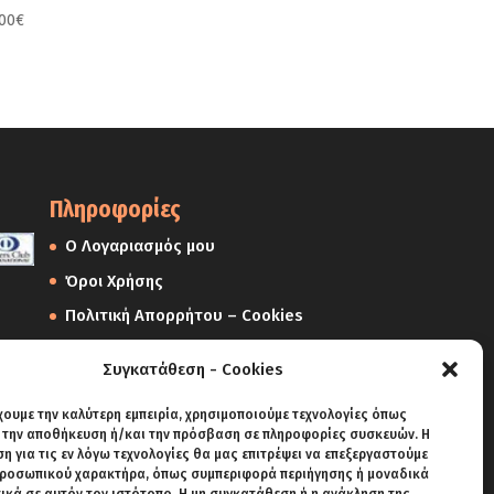
,00
€
Πληροφορίες
Ο Λογαριασμός μου
Όροι Χρήσης
Πολιτική Απορρήτου – Cookies
Πολιτική Επιστροφών
Συγκατάθεση - Cookies
Αποστολές
χουμε την καλύτερη εμπειρία, χρησιμοποιούμε τεχνολογίες όπως
Πληρωμές
α την αποθήκευση ή/και την πρόσβαση σε πληροφορίες συσκευών. Η
 για τις εν λόγω τεχνολογίες θα μας επιτρέψει να επεξεργαστούμε
ροσωπικού χαρακτήρα, όπως συμπεριφορά περιήγησης ή μοναδικά