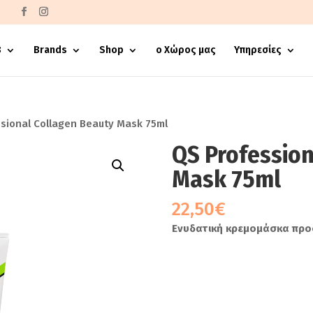
€
8
Brands
Shop
ο Χώρος μας
Υπηρεσίες
sional Collagen Beauty Mask 75ml
QS Profession
Mask 75ml
22,50
€
Ενυδατική κρεμομάσκα πρ