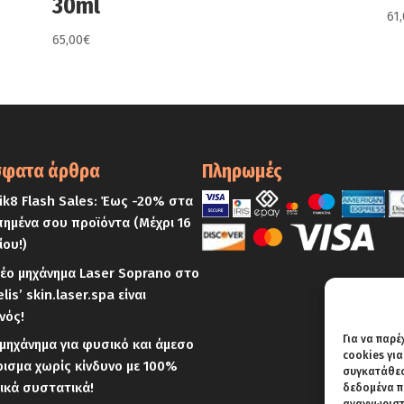
30ml
61
65,00
€
φατα άρθρα
Πληρωμές
k8 Flash Sales: Έως -20% στα
ημένα σου προϊόντα (Μέχρι 16
ίου!)
έο μηχάνημα Laser Soprano στο
elis’ skin.laser.spa είναι
νός!
Για να παρέ
μηχάνημα για φυσικό και άμεσο
cookies γι
ισμα χωρίς κίνδυνο με 100%
συγκατάθεση
ικά συστατικά!
δεδομένα π