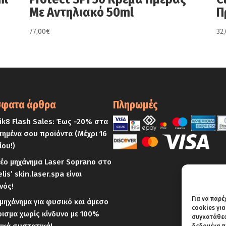
Με Αντηλιακό 50ml
Π
77,00
€
32
φατα άρθρα
Πληρωμές
k8 Flash Sales: Έως -20% στα
ημένα σου προϊόντα (Μέχρι 16
ίου!)
έο μηχάνημα Laser Soprano στο
elis’ skin.laser.spa είναι
νός!
Για να παρέ
μηχάνημα για φυσικό και άμεσο
cookies γι
ισμα χωρίς κίνδυνο με 100%
συγκατάθεση