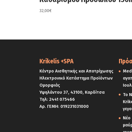
32,00
€
Krikelis +SPA
Πρόσ
Κέντρο Αισθητικής και Αποτρίχωσης
Medi
Ηλεκτρονικό Κατάστημα Προϊόντων
αγαπ
Ομορφιάς
Ιουλ
Υψηλάντου 37, 43100, Καρδίτσα
Το Ν
Τηλ:
2441 075466
Krik
Αρ. ΓΕΜΗ: 019231031000
γεγο
Νέο 
μαύρ