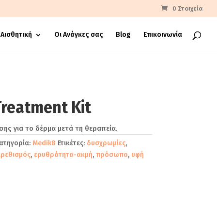
0 Στοιχεία
Αισθητική
Οι Ανάγκες σας
Blog
Επικοινωνία
Treatment Kit
ης για το δέρμα μετά τη θεραπεία.
ατηγορία:
Medik8
Ετικέτες:
δυσχρωμίες
,
ερεθισμός
,
ερυθρότητα-ακμή
,
πρόσωπο
,
υφή