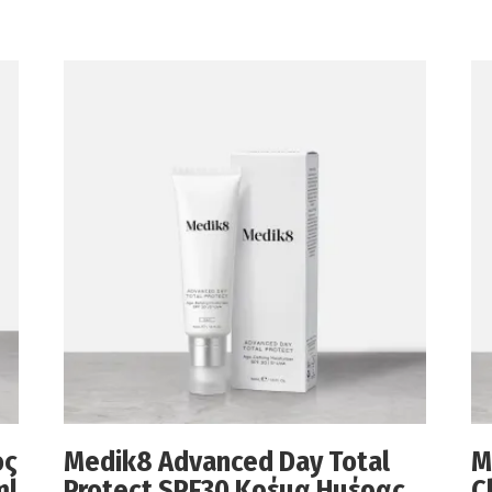
ός
Medik8 Advanced Day Total
M
ml
Protect SPF30 Κρέμα Ημέρας
C