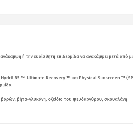
ν ανάκαμψη ή την ευαίσθητη επιδερμίδα να ανακάμψει μετά από μι
 Hydr8 B5 ™, Ultimate Recovery ™ και Physical Sunscreen ™ (SPF
ρμίδα.
 βαρών, βήτα-γλυκάνη, οξείδιο του ψευδαργύρου, σκουαλάνη