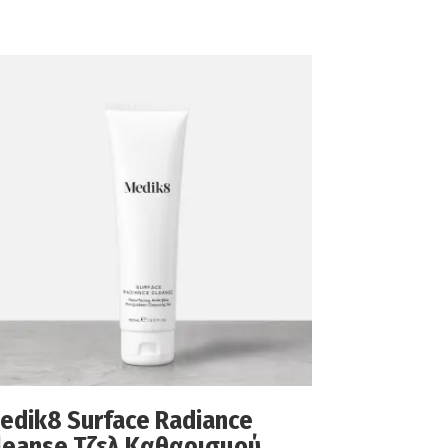
edik8 Surface Radiance
leanse Τζελ Καθαρισμού