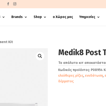
€
8
Brands
Shop
ο Χώρος μας
Υπηρεσίες
ment Kit
Medik8 Post 
Το απόλυτο κιτ αποκατάστασ
Κωδικός προϊόντος:
P08954
Κ
ελεύθερες ρίζες
,
ενυδάτωση
,
δέρματος