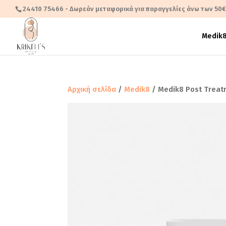
24410 75466
- Δωρεάν μεταφορικά για παραγγελίες άνω των 50
Medik
Αρχική σελίδα
/
Medik8
/ Medik8 Post Treat