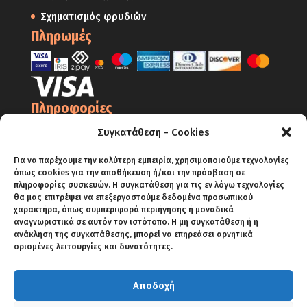
Σχηματισμός φρυδιών
Πληρωμές
Πληροφορίες
Ο Λογαριασμός μου
Συγκατάθεση - Cookies
Όροι Χρήσης
Για να παρέχουμε την καλύτερη εμπειρία, χρησιμοποιούμε τεχνολογίες
όπως cookies για την αποθήκευση ή/και την πρόσβαση σε
Πολιτική Απορρήτου – Cookies
πληροφορίες συσκευών. Η συγκατάθεση για τις εν λόγω τεχνολογίες
Πολιτική Επιστροφών
θα μας επιτρέψει να επεξεργαστούμε δεδομένα προσωπικού
χαρακτήρα, όπως συμπεριφορά περιήγησης ή μοναδικά
Αποστολές
αναγνωριστικά σε αυτόν τον ιστότοπο. Η μη συγκατάθεση ή η
ανάκληση της συγκατάθεσης, μπορεί να επηρεάσει αρνητικά
Πληρωμές
ορισμένες λειτουργίες και δυνατότητες.
Αποδοχή
ΑΡΧΙΚΗ
SHOP
BLOG
ΕΠΙΚΟΙΝΩΝΙΑ