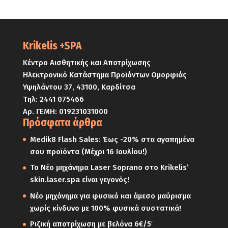
Krikelis +SPA
Κέντρο Αισθητικής και Αποτρίχωσης
Ηλεκτρονικό Κατάστημα Προϊόντων Ομορφιάς
Υψηλάντου 37, 43100, Καρδίτσα
Τηλ:
2441 075466
Αρ. ΓΕΜΗ: 019231031000
Πρόσφατα άρθρα
Medik8 Flash Sales: Έως -20% στα αγαπημένα
σου προϊόντα (Μέχρι 16 Ιουλίου!)
Το Νέο μηχάνημα Laser Soprano στο Krikelis’
skin.laser.spa είναι γεγονός!
Νέο μηχάνημα για φυσικό και άμεσο μαύρισμα
χωρίς κίνδυνο με 100% φυσικά συστατικά!
Ριζική αποτρίχωση με βελόνα 6€/5′