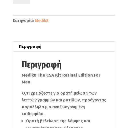
CSA
Kit
Retinal
Κατηγορία:
Medik8
Edition
For
Men
ποσότητα
Περιγραφή
Περιγραφή
Medik8 The CSA Kit Retinal Edition For
Men
Ό,τι χρειάζεστε για ορατή μείωση των
λεπτών γραμμών και ρυτίδων, προάγοντας
παράλληλα μία αναζωογονημένη
επιδερμίδα.
Ορατή βελτίωση της λάμψης και