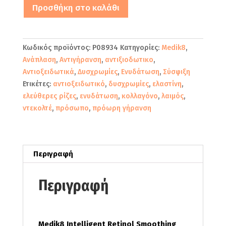
Medik8
Προσθήκη στο καλάθι
Intelligent
Retinol
Smoothing
Κωδικός προϊόντος:
P08934
Κατηγορίες:
Medik8
,
Night
Ανάπλαση
,
Αντιγήρανση
,
αντιξιοδωτικο
,
Cream
Αντιοξειδωτικά
,
Δυσχρωμίες
,
Ενυδάτωση
,
Σύσφιξη
Κρέμα
Ετικέτες:
αντιοξειδωτικό
,
δυσχρωμίες
,
ελαστίνη
,
Προσώπου
ελεύθερες ρίζες
,
ενυδάτωση
,
κολλαγόνο
,
λαιμός
,
Νυκτός
ντεκολτέ
,
πρόσωπο
,
πρόωρη γήρανση
50ml
ποσότητα
Περιγραφή
Περιγραφή
Medik8 Intelligent Retinol Smoothing