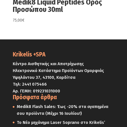
Medik8 Liquid Peptides Ορός
Προσώπου 30ml
75,00
€
Krikelis +SPA
Κέντρο Αισθητικής και Αποτρίχωσης
Ηλεκτρονικό Κατάστημα Προϊόντων Ομορφιάς
Υψηλάντου 37, 43100, Καρδίτσα
Τηλ:
2441 075466
Αρ. ΓΕΜΗ: 019231031000
Πρόσφατα άρθρα
Medik8 Flash Sales: Έως -20% στα αγαπημένα
σου προϊόντα (Μέχρι 16 Ιουλίου!)
Το Νέο μηχάνημα Laser Soprano στο Krikelis’