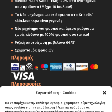
Medik8 Flash Sales: Έως -20% στα αγαπημένα
σου προϊόντα (Μέχρι 16 Ιουλίου!)
Το Νέο μηχάνημα Laser Soprano στο Krikelis’
skin.laser.spa είναι γεγονός!
Νέο μηχάνημα για φυσικό και άμεσο μαύρισμα
χωρίς κίνδυνο με 100% φυσικά συστατικά!
Ριζική αποτρίχωση με βελόνα 6€/5′
Σχηματισμός φρυδιών
Πληρωμές
Πληροφορίες
Ο Λογαριασμός μου
Συγκατάθεση - Cookies
Όροι Χρήσης
Για να παρέχουμε την καλύτερη εμπειρία, χρησιμοποιούμε τεχνολογίες
Πολιτική Απορρήτου – Cookies
όπως cookies για την αποθήκευση ή/και την πρόσβαση σε