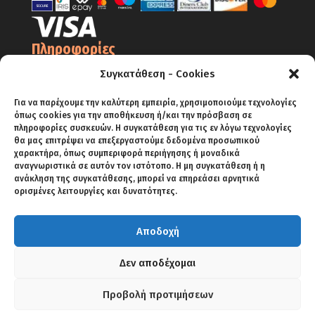
Πληροφορίες
Ο Λογαριασμός μου
Συγκατάθεση - Cookies
Όροι Χρήσης
Για να παρέχουμε την καλύτερη εμπειρία, χρησιμοποιούμε τεχνολογίες
όπως cookies για την αποθήκευση ή/και την πρόσβαση σε
Πολιτική Απορρήτου – Cookies
πληροφορίες συσκευών. Η συγκατάθεση για τις εν λόγω τεχνολογίες
Πολιτική Επιστροφών
θα μας επιτρέψει να επεξεργαστούμε δεδομένα προσωπικού
χαρακτήρα, όπως συμπεριφορά περιήγησης ή μοναδικά
Αποστολές
αναγνωριστικά σε αυτόν τον ιστότοπο. Η μη συγκατάθεση ή η
ανάκληση της συγκατάθεσης, μπορεί να επηρεάσει αρνητικά
Πληρωμές
ορισμένες λειτουργίες και δυνατότητες.
Αποδοχή
ΑΡΧΙΚΗ
SHOP
BLOG
ΕΠΙΚΟΙΝΩΝΙΑ
Δεν αποδέχομαι
Προβολή προτιμήσεων
Copyright 2018 KRIKELIS SPA | Powered by