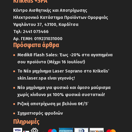
Krikelis +SPA
Κέντρο Αισθητικής και Αποτρίχωσης
Ηλεκτρονικό Κατάστημα Προϊόντων Ομορφιάς
Υψηλάντου 37, 43100, Καρδίτσα
Τηλ:
2441 075466
Αρ. ΓΕΜΗ: 019231031000
Πρόσφατα άρθρα
Medik8 Flash Sales: Έως -20% στα αγαπημένα
σου προϊόντα (Μέχρι 16 Ιουλίου!)
Το Νέο μηχάνημα Laser Soprano στο Krikelis’
skin.laser.spa είναι γεγονός!
Νέο μηχάνημα για φυσικό και άμεσο μαύρισμα
χωρίς κίνδυνο με 100% φυσικά συστατικά!
Ριζική αποτρίχωση με βελόνα 6€/5′
Σχηματισμός φρυδιών
Πληρωμές