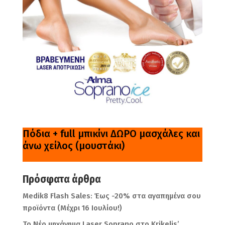
Πόδια + full μπικίνι ΔΩΡΟ μασχάλες και
άνω χείλος (μουστάκι)
Πρόσφατα άρθρα
Medik8 Flash Sales: Έως -20% στα αγαπημένα σου
προϊόντα (Μέχρι 16 Ιουλίου!)
Το Νέο μηχάνημα Laser Soprano στο Krikelis’