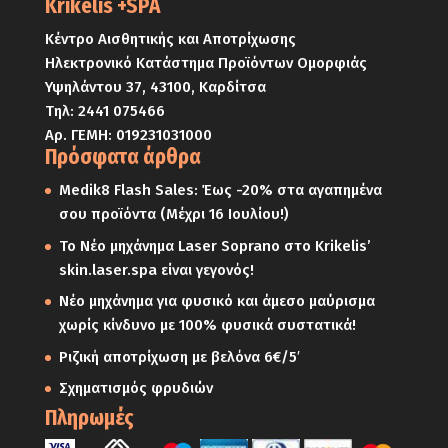
Krikelis +SPA
Κέντρο Αισθητικής και Αποτρίχωσης
Ηλεκτρονικό Κατάστημα Προϊόντων Ομορφιάς
Υψηλάντου 37, 43100, Καρδίτσα
Τηλ:
2441 075466
Αρ. ΓΕΜΗ: 019231031000
Πρόσφατα άρθρα
Medik8 Flash Sales: Έως -20% στα αγαπημένα
σου προϊόντα (Μέχρι 16 Ιουλίου!)
Το Νέο μηχάνημα Laser Soprano στο Krikelis’
skin.laser.spa είναι γεγονός!
Νέο μηχάνημα για φυσικό και άμεσο μαύρισμα
χωρίς κίνδυνο με 100% φυσικά συστατικά!
Ριζική αποτρίχωση με βελόνα 6€/5′
Σχηματισμός φρυδιών
Πληρωμές