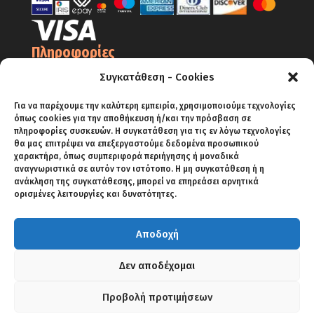
Πληροφορίες
Ο Λογαριασμός μου
Συγκατάθεση - Cookies
Όροι Χρήσης
Για να παρέχουμε την καλύτερη εμπειρία, χρησιμοποιούμε τεχνολογίες
Πολιτική Απορρήτου – Cookies
όπως cookies για την αποθήκευση ή/και την πρόσβαση σε
πληροφορίες συσκευών. Η συγκατάθεση για τις εν λόγω τεχνολογίες
Πολιτική Επιστροφών
θα μας επιτρέψει να επεξεργαστούμε δεδομένα προσωπικού
χαρακτήρα, όπως συμπεριφορά περιήγησης ή μοναδικά
Αποστολές
αναγνωριστικά σε αυτόν τον ιστότοπο. Η μη συγκατάθεση ή η
ανάκληση της συγκατάθεσης, μπορεί να επηρεάσει αρνητικά
Πληρωμές
ορισμένες λειτουργίες και δυνατότητες.
Αποδοχή
ΑΡΧΙΚΗ
SHOP
BLOG
ΕΠΙΚΟΙΝΩΝΙΑ
Δεν αποδέχομαι
Προβολή προτιμήσεων
Copyright 2018 KRIKELIS SPA | Powered by