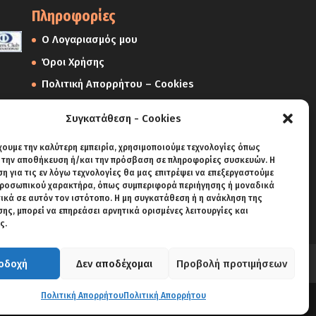
Πληροφορίες
Ο Λογαριασμός μου
Όροι Χρήσης
Πολιτική Απορρήτου – Cookies
Πολιτική Επιστροφών
Συγκατάθεση - Cookies
Αποστολές
χουμε την καλύτερη εμπειρία, χρησιμοποιούμε τεχνολογίες όπως
Πληρωμές
α την αποθήκευση ή/και την πρόσβαση σε πληροφορίες συσκευών. Η
 για τις εν λόγω τεχνολογίες θα μας επιτρέψει να επεξεργαστούμε
ροσωπικού χαρακτήρα, όπως συμπεριφορά περιήγησης ή μοναδικά
ικά σε αυτόν τον ιστότοπο. Η μη συγκατάθεση ή η ανάκληση της
ς, μπορεί να επηρεάσει αρνητικά ορισμένες λειτουργίες και
ς.
οδοχή
Δεν αποδέχομαι
Προβολή προτιμήσεων
Πολιτική Απορρήτου
Πολιτική Απορρήτου