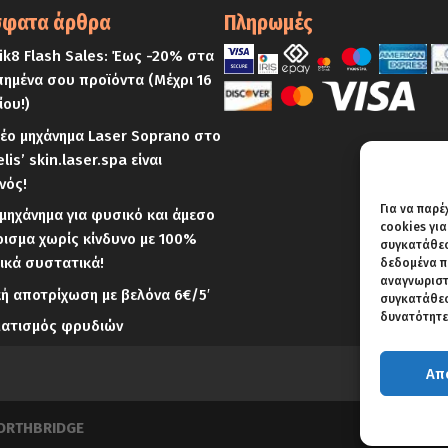
φατα άρθρα
Πληρωμές
k8 Flash Sales: Έως -20% στα
ημένα σου προϊόντα (Μέχρι 16
ίου!)
έο μηχάνημα Laser Soprano στο
elis’ skin.laser.spa είναι
νός!
Για να παρέ
μηχάνημα για φυσικό και άμεσο
cookies γι
ισμα χωρίς κίνδυνο με 100%
συγκατάθεση
ικά συστατικά!
δεδομένα π
αναγνωριστ
κή αποτρίχωση με βελόνα 6€/5′
συγκατάθεση
δυνατότητε
ματισμός φρυδιών
Απ
ORTHBRIDGE