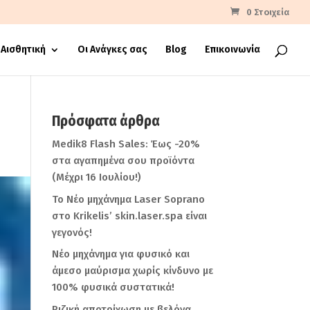
0 Στοιχεία
Αισθητική
Οι Ανάγκες σας
Blog
Επικοινωνία
Πρόσφατα άρθρα
Medik8 Flash Sales: Έως -20%
στα αγαπημένα σου προϊόντα
(Μέχρι 16 Ιουλίου!)
Το Νέο μηχάνημα Laser Soprano
στο Krikelis’ skin.laser.spa είναι
γεγονός!
Νέο μηχάνημα για φυσικό και
άμεσο μαύρισμα χωρίς κίνδυνο με
100% φυσικά συστατικά!
Ριζική αποτρίχωση με βελόνα