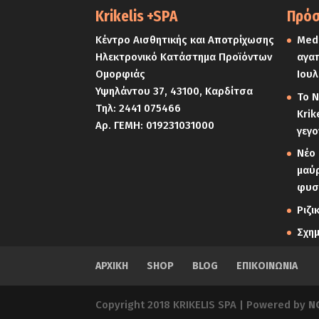
Krikelis +SPA
Πρόσ
Κέντρο Αισθητικής και Αποτρίχωσης
Medi
Ηλεκτρονικό Κατάστημα Προϊόντων
αγαπ
Ομορφιάς
Ιουλ
Υψηλάντου 37, 43100, Καρδίτσα
Το Ν
Τηλ:
2441 075466
Krik
Αρ. ΓΕΜΗ: 019231031000
γεγο
Νέο 
μαύρ
φυσ
Ριζι
Σχη
ΑΡΧΙΚΗ
SHOP
BLOG
ΕΠΙΚΟΙΝΩΝΙΑ
Copyright 2018 KRIKELIS SPA | Powered by
N