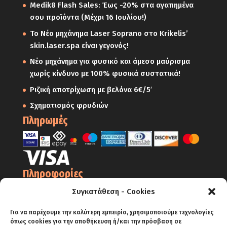
Medik8 Flash Sales: Έως -20% στα αγαπημένα
σου προϊόντα (Μέχρι 16 Ιουλίου!)
Το Νέο μηχάνημα Laser Soprano στο Krikelis’
skin.laser.spa είναι γεγονός!
Νέο μηχάνημα για φυσικό και άμεσο μαύρισμα
χωρίς κίνδυνο με 100% φυσικά συστατικά!
Ριζική αποτρίχωση με βελόνα 6€/5′
Σχηματισμός φρυδιών
Πληρωμές
Πληροφορίες
Ο Λογαριασμός μου
Συγκατάθεση - Cookies
Όροι Χρήσης
Για να παρέχουμε την καλύτερη εμπειρία, χρησιμοποιούμε τεχνολογίες
Πολιτική Απορρήτου – Cookies
όπως cookies για την αποθήκευση ή/και την πρόσβαση σε