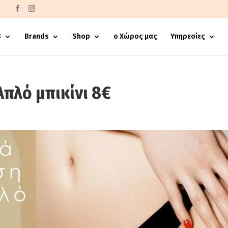
€
8
Brands
Shop
ο Χώρος μας
Υπηρεσίες
Απλό μπικίνι 8€