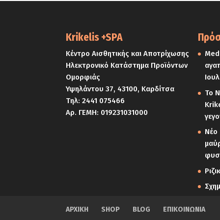
Krikelis +SPA
Πρόσ
Κέντρο Αισθητικής και Αποτρίχωσης
Medi
Ηλεκτρονικό Κατάστημα Προϊόντων
αγαπ
Ομορφιάς
Ιουλ
Υψηλάντου 37, 43100, Καρδίτσα
Το Ν
Τηλ:
2441 075466
Krik
Αρ. ΓΕΜΗ: 019231031000
γεγο
Νέο 
μαύρ
φυσ
Ριζι
Σχη
ΑΡΧΙΚΗ
SHOP
BLOG
ΕΠΙΚΟΙΝΩΝΙΑ