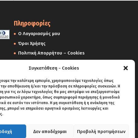
Πληροφορίες
Ο Λογαριασμός μου
Όροι Χρήσης
Πολιτική Απορρήτου – Cookies
Πολιτική Επιστροφών
Συγκατάθεση - Cookies
Αποστολές
χουμε την καλύτερη εμπειρία, χρησιμοποιούμε τεχνολογίες όπως
Πληρωμές
α την αποθήκευση ή/και την πρόσβαση σε πληροφορίες συσκευών. Η
 για τις εν λόγω τεχνολογίες θα μας επιτρέψει να επεξεργαστούμε
ροσωπικού χαρακτήρα, όπως συμπεριφορά περιήγησης ή μοναδικά
ικά σε αυτόν τον ιστότοπο. Η μη συγκατάθεση ή η ανάκληση της
ς, μπορεί να επηρεάσει αρνητικά ορισμένες λειτουργίες και
ς.
οδοχή
Δεν αποδέχομαι
Προβολή προτιμήσεων