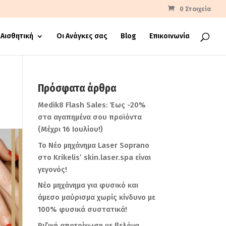
0 Στοιχεία
Αισθητική
Οι Ανάγκες σας
Blog
Επικοινωνία
Πρόσφατα άρθρα
Medik8 Flash Sales: Έως -20%
στα αγαπημένα σου προϊόντα
(Μέχρι 16 Ιουλίου!)
Το Νέο μηχάνημα Laser Soprano
στο Krikelis’ skin.laser.spa είναι
γεγονός!
Νέο μηχάνημα για φυσικό και
άμεσο μαύρισμα χωρίς κίνδυνο με
100% φυσικά συστατικά!
Ριζική αποτρίχωση με βελόνα