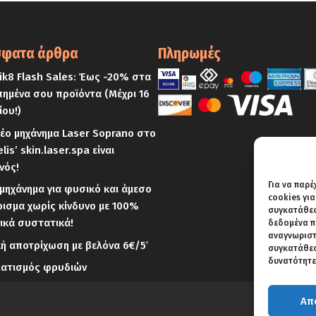
φατα άρθρα
Πληρωμές
k8 Flash Sales: Έως -20% στα
ημένα σου προϊόντα (Μέχρι 16
ίου!)
έο μηχάνημα Laser Soprano στο
elis’ skin.laser.spa είναι
νός!
Για να παρέ
μηχάνημα για φυσικό και άμεσο
cookies γι
ισμα χωρίς κίνδυνο με 100%
συγκατάθεση
ικά συστατικά!
δεδομένα π
αναγνωριστ
κή αποτρίχωση με βελόνα 6€/5′
συγκατάθεση
δυνατότητε
ματισμός φρυδιών
Απ